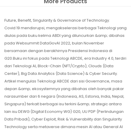
More Products
Future, Benefit, Singularity & Governance of Technology.
Covid 19 mendisrupsi, mengakselerasi berbagai Teknologi yang
diulas pada buku kelima ABDI yang diluncurkan &amp; dibahas
pada Websummit DataGovAI 2022, bulan November
bersamaan dengan berakhirnya Presidensi Indonesia di
G20.Buku ini fokus pada Teknologi ABCDE, era Industry 4.0, terdiri
dari Teknologi AI, Block-Chain (NFT/Crypto), Clouds (Data
Center), Big Data Analytics (Data Science) & Cyber Security.
Artikel mengulas Teknologi ABCDE dari sisi Governance, masa
depan &amp; ekosystemnya yang dibahas oleh banyak pakar
narasumber dari 6 negara (Indonesia, AS, Estonia, India, Nepal,
Singapura) terkait berbagai isu terkini &amp; strategic antara
lain isu DEWG (Digital Economy WG) G20, UU PDP (Perlindungan
Data Pribadi), Cyber Exploit, Risk & Vulnerability dan Singularity
Technology serta metaverse dimana mesin AI atau General AI