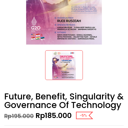
Future, Benefit, Singularity &
Governance Of Technology
Original
Current
Rp
185.000
Rp
195.000
-5%
price
price