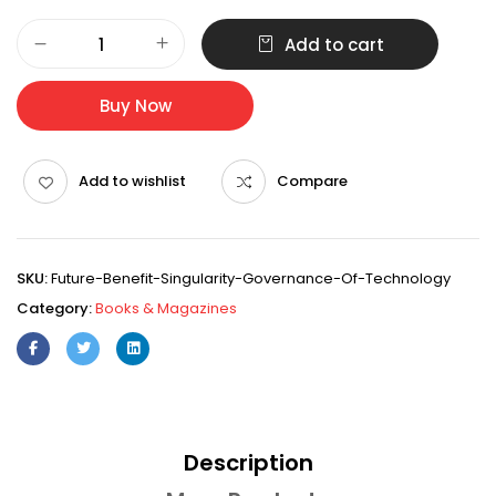
was:
is:
Rp195.000.
Rp185.000.
Future,
Add to cart
Benefit,
Singularity
&
Buy Now
Governance
of
Technology
Add to wishlist
Compare
quantity
SKU:
Future-Benefit-Singularity-Governance-Of-Technology
Category:
Books & Magazines
Description