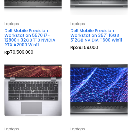
Laptops
Laptops
Dell Mobile Precision
Dell Mobile Precision
Workstation 5570 i7-
Workstation 3571 16GB
12800H 32GB 1TB NVIDIA
512GB NVIDIA T600 Win11
RTX A2000 Win11
Rp
39.159.000
Rp
70.509.000
Laptops
Laptops