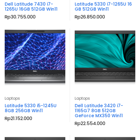
Dell Latitude 7430 i7-
Latitude 5330 i7-1265U 16
1265U 16GB 512GB Win11
GB 512GB Win11
Rp
30.755.000
Rp
26.850.000
Laptops
Laptops
Latitude 5330 i5-1245U
Dell Latitude 3420 i7-
8GB 256GB Win11
1165G7 8GB 512GB
GeForce MX350 Win11
Rp
21.152.000
Rp
22.554.000