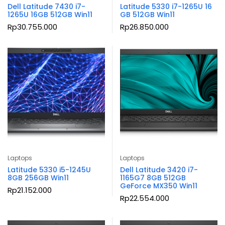
Dell Latitude 7430 i7-
Latitude 5330 i7-1265U 16
1265U 16GB 512GB Win11
GB 512GB Win11
Rp
30.755.000
Rp
26.850.000
Laptops
Laptops
Latitude 5330 i5-1245U
Dell Latitude 3420 i7-
8GB 256GB Win11
1165G7 8GB 512GB
GeForce MX350 Win11
Rp
21.152.000
Rp
22.554.000