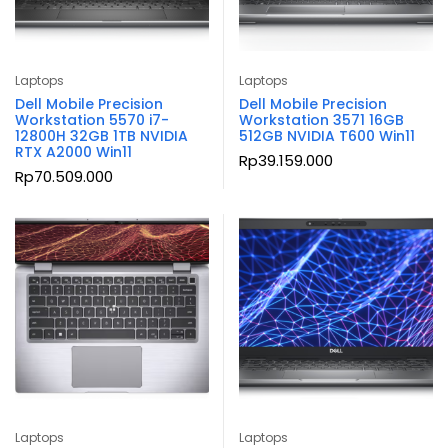
Laptops
Laptops
Dell Mobile Precision
Dell Mobile Precision
Workstation 5570 i7-
Workstation 3571 16GB
12800H 32GB 1TB NVIDIA
512GB NVIDIA T600 Win11
RTX A2000 Win11
Rp
39.159.000
Rp
70.509.000
Laptops
Laptops